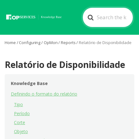
Search
For
Home
/
Configuring
/
OpMon
/
Reports
/
Relatório de Disponibilidade
Relatório de Disponibilidade
Knowledge Base
Definindo o formato do relatório
Tipo
Período
Corte
Objeto