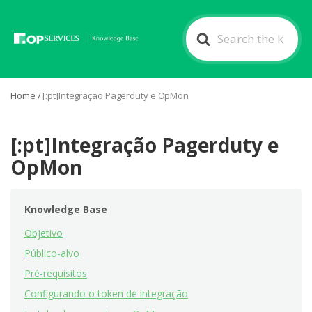
Search
For
Home
/
[:pt]Integração Pagerduty e OpMon
[:pt]Integração Pagerduty e
OpMon
Knowledge Base
Objetivo
Público-alvo
Pré-requisitos
Configurando o token de integração