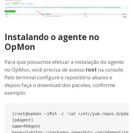
Instalando o agente no
OpMon
Para que possamos efetuar a instalação do agente
no OpMon, você precisa de acesso
root
na console.
Pelo terminal configure o repositório abaixo e
depois faça o download dos pacotes, conforme
exemplo:
[root@opmon ~]#
sh -c 'cat >/etc/yum.repos.d/pdage
[pdagent]

name=PDAgent

baseurl=https://packages.pagerduty.com/pdagent/rpm
