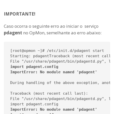
IMPORTANTE!
Caso ocorra o seguinte erro ao iniciar o serviço
pdagent
no OpMon, semelhante ao erro abaixo:
[root@opmon ~]# /etc/init.d/pdagent start

Starting: pdagentTraceback (most recent call l
import pdagent.config
ImportError: No module named 'pdagent'
During handling of the above exception, anothe
Traceback (most recent call last):

File "/usr/share/pdagent/bin/pdagentd.py", lin
ImportError: No module named 'pdagent'