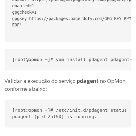
enabled=1

gpgcheck=1

gpgkey=https://packages.pagerduty.com/GPG-KEY-RPM-p
EOF'

Validar a execução do serviço
pdagent
no OpMon,
conforme abaixo:
[root@opmon ~]# /etc/init.d/pdagent status

pdagent (pid 25190) is running.