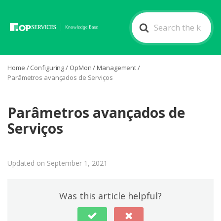
Search
For
Home
/
Configuring
/
OpMon
/
Management
/
Parâmetros avançados de Serviços
Parâmetros avançados de
Serviços
Updated on September 1, 2021
Was this article helpful?