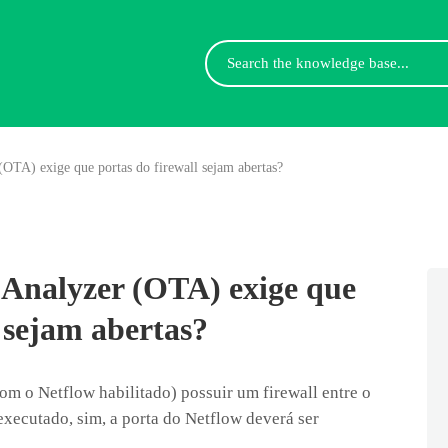
Search
For
OTA) exige que portas do firewall sejam abertas?
Analyzer (OTA) exige que
l sejam abertas?
om o Netflow habilitado) possuir um firewall entre o
executado, sim, a porta do Netflow deverá ser