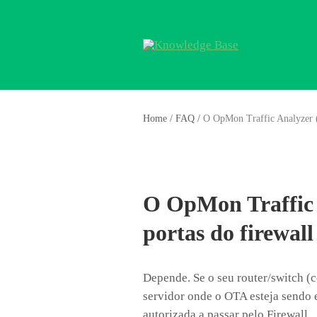
Home
/
FAQ
/
O OpMon Traffic Analyzer (
O OpMon Traffic 
portas do firewal
Depende. Se o seu router/switch (c
servidor onde o OTA esteja sendo 
autorizada a passar pelo Firewall.