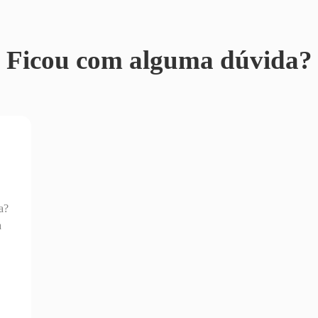
Ficou com alguma dúvida?
a?
a