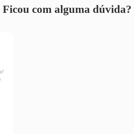
Ficou com alguma dúvida?
a?
a