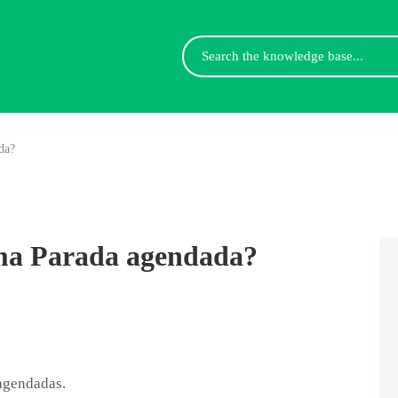
Search
For
da?
a Parada agendada?
agendadas.