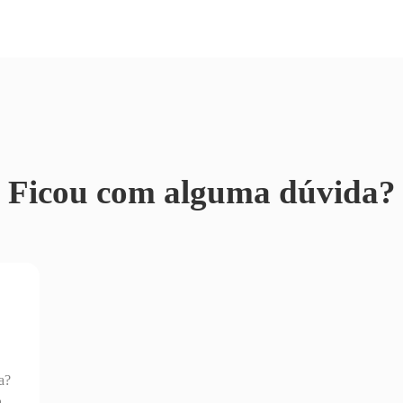
Ficou com alguma dúvida?
a?
a