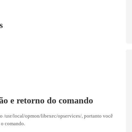
s
ão e retorno do comando
io /usr/local/opmon/libexec/opservices/, portanto você
r o comando.