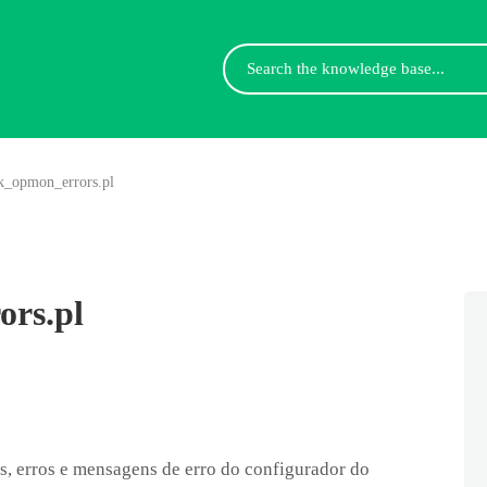
Search
For
k_opmon_errors.pl
ors.pl
s, erros e mensagens de erro do configurador do