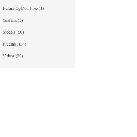
Forum OpMon Free
(1)
k command is NULL / / Error: Could not register se
Grafana
(3)
Models
(50)
Plugins
(134)
Videos
(20)