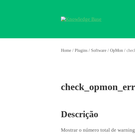
Home
/
Plugins
/
Software
/
OpMon
/
chec
check_opmon_err
Descrição
Mostrar o número total de warning