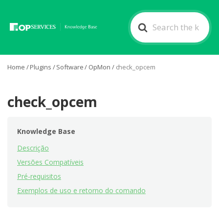
Search
For
Home
/
Plugins
/
Software
/
OpMon
/
check_opcem
check_opcem
Knowledge Base
Descrição
Versões Compatíveis
Pré-requisitos
Exemplos de uso e retorno do comando