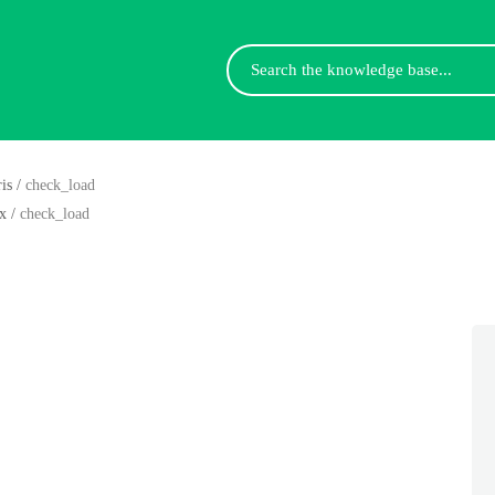
Search
For
is
/
check_load
x
/
check_load