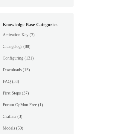
Knowledge Base Categories
Activation Key
(3)
Changelogs
(88)
Configuring
(131)
Downloads
(15)
FAQ
(58)
20;8.000;10.000;0; load15=2.790;6.000;8.000;0;
First Steps
(37)
Forum OpMon Free
(1)
Grafana
(3)
Models
(50)