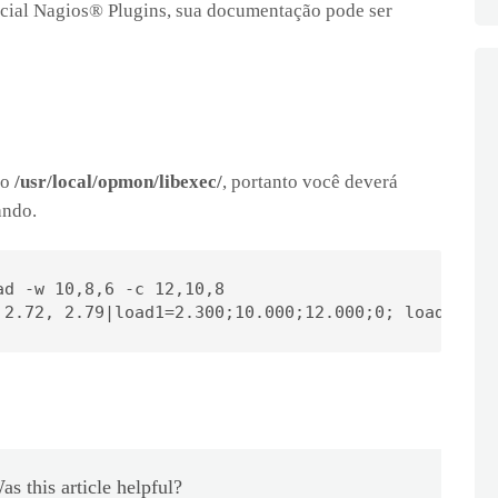
ficial Nagios® Plugins, sua documentação pode ser
io
/usr/local/opmon/libexec/
, portanto você deverá
ando.
d -w 10,8,6 -c 12,10,8

 2.72, 2.79|load1=2.300;10.000;12.000;0; load5=2.7
as this article helpful?