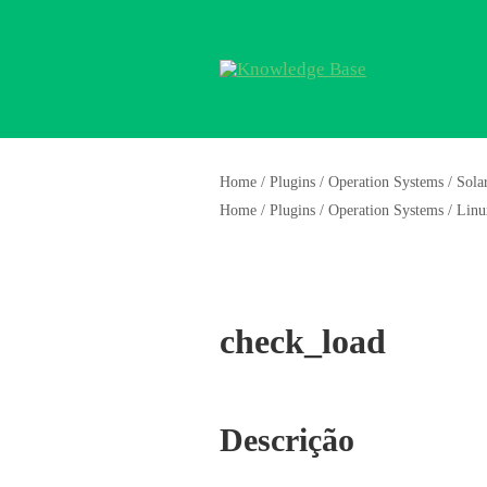
Home
/
Plugins
/
Operation Systems
/
Solar
Home
/
Plugins
/
Operation Systems
/
Linu
check_load
Descrição