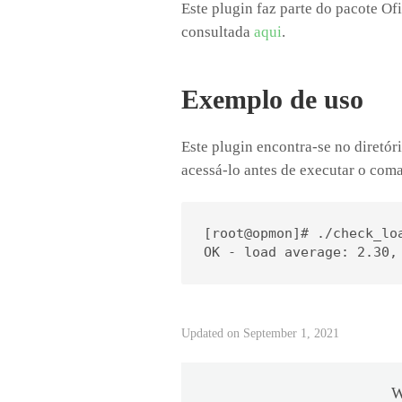
Este plugin faz parte do pacote O
consultada
aqui
.
Exemplo de uso
Este plugin encontra-se no diretór
acessá-lo antes de executar o com
[root@opmon]# ./check_loa
OK - load average: 2.30,
Updated on September 1, 2021
W