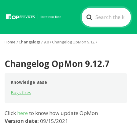
Search
For
Home
/
Changelogs
/
9.0
/
Changelog OpMon 9.12.7
Changelog OpMon 9.12.7
Knowledge Base
Bugs fixes
Click
here
to know how update OpMon
Version date:
09/15/2021