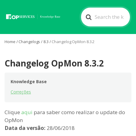
Search
For
Home
/
Changelogs
/
8.3
/
Changelog OpMon 8.3.2
Changelog OpMon 8.3.2
Knowledge Base
Correções
Clique
aqui
para saber como realizar o update do
OpMon
Data da versão:
28/06/2018