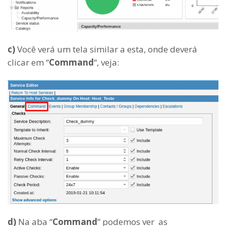
c)
Você verá um tela similar a esta, onde deverá
clicar em “
Command
“, veja:
d)
Na aba “
Command
” podemos ver as