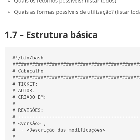
Quais os retornos possíveis? (listar todos)
Quais as formas possíveis de utilização? (listar tod
1.7 – Estrutura básica
#!/bin/bash

#############################################
# Cabeçalho

#############################################
# TICKET: 

# AUTOR: 

# CRIADO EM: 

#

# REVISÕES: 

# --------------------------------------------
# <versão> , 

#  - <Descrição das modificações>

#                                 
