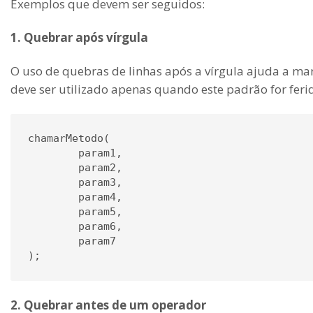
Exemplos que devem ser seguidos:
1. Quebrar após vírgula
O uso de quebras de linhas após a vírgula ajuda a man
deve ser utilizado apenas quando este padrão for feri
chamarMetodo( 

	param1, 

	param2, 

	param3, 

	param4, 

	param5,

	param6, 

	param7

2. Quebrar antes de um operador