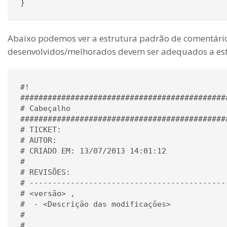
Abaixo podemos ver a estrutura padrão de comentários
desenvolvidos/melhorados devem ser adequados a est
#! 

#############################################
# Cabeçalho

#############################################
# TICKET: 

# AUTOR: 

# CRIADO EM: 13/07/2013 14:01:12

#

# REVISÕES: 

# --------------------------------------------
# <versão> , 

#  - <Descrição das modificações>

#                                 

#
