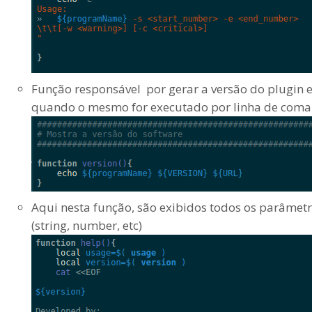
Função responsável por gerar a versão do plugin 
quando o mesmo for executado por linha de coma
Aqui nesta função, são exibidos todos os parâmetr
(string, number, etc)