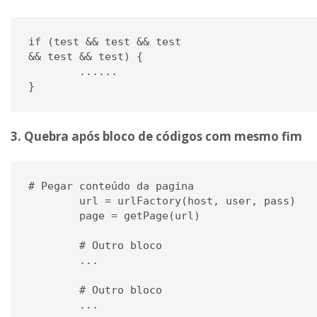
if (test && test && test 

&& test && test) {

	......

3. Quebra após bloco de códigos com mesmo fim
# Pegar conteúdo da pagina

	url = urlFactory(host, user, pass)

	page = getPage(url)

	# Outro bloco

	...

	# Outro bloco

	...
