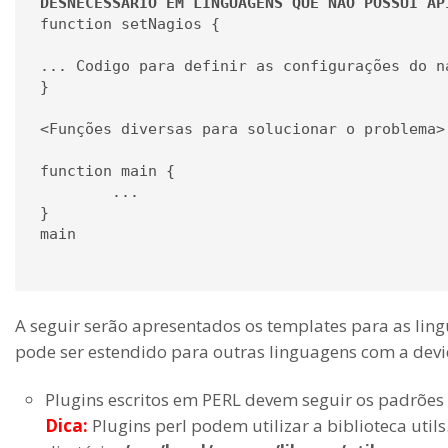
DESNECESSÁRIO EM LINGUAGENS QUE NÃO POSSUI AP
function setNagios {

... Codigo para definir as configurações do na
}

<Funções diversas para solucionar o problema>

function main {

	...

}

main

A seguir serão apresentados os templates para as li
pode ser estendido para outras linguagens com a dev
Plugins escritos em PERL devem seguir os padrões
D
ica:
Plugins perl podem utilizar a biblioteca uti