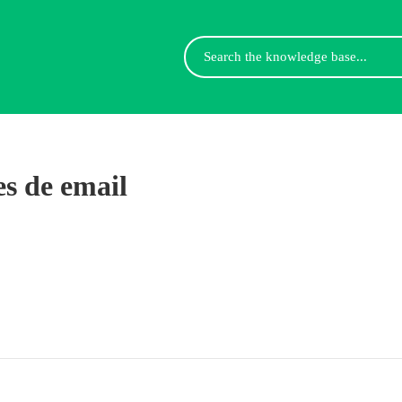
Search
For
es de email