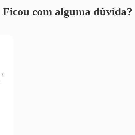
Ficou com alguma dúvida?
a?
a