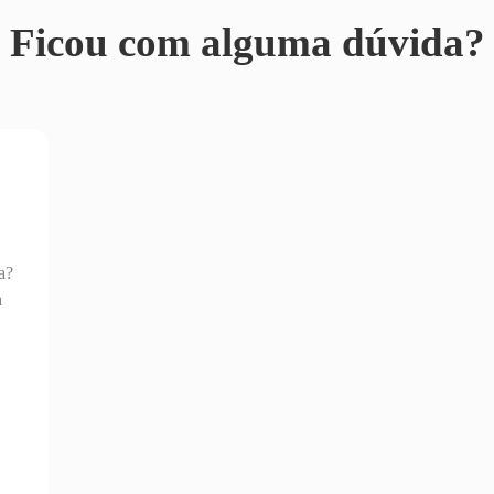
Ficou com alguma dúvida?
a?
a