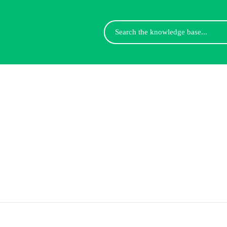
Search
For