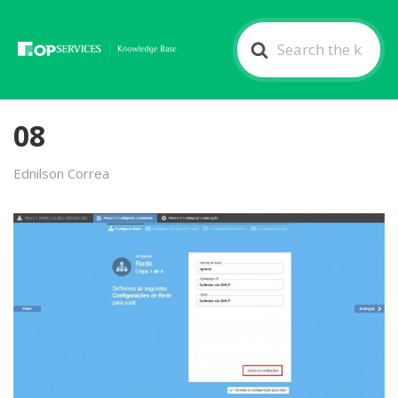
Search
For
08
Ednilson Correa