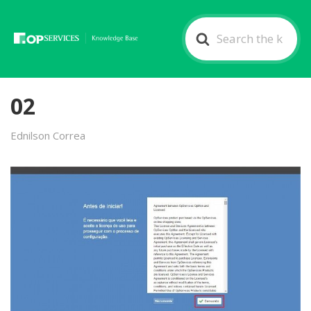
Search
For
02
Ednilson Correa