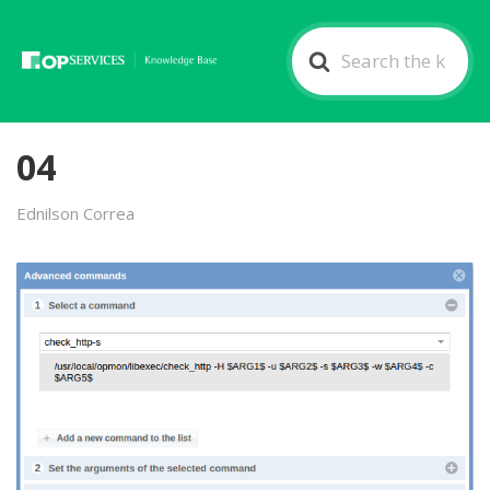
Search
For
04
Ednilson Correa