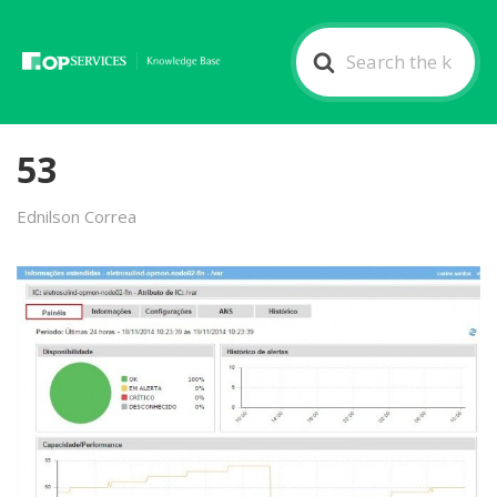
Search
For
53
Ednilson Correa