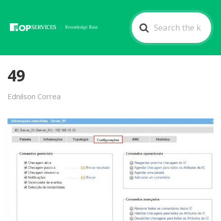
Search
For
49
Ednilson Correa