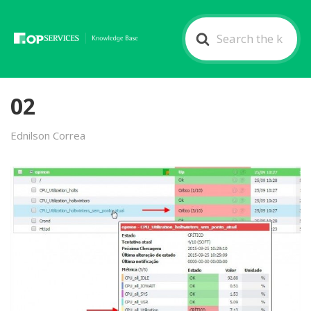
Search
For
02
Ednilson Correa