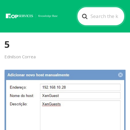
Search
For
5
Ednilson Correa