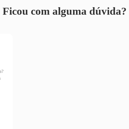
Ficou com alguma dúvida?
a?
a