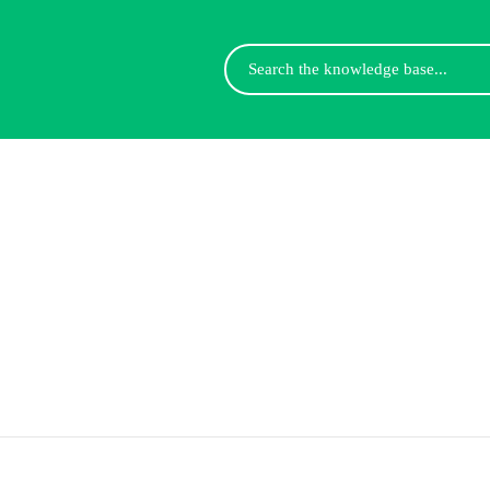
Search
For