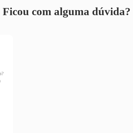
Ficou com alguma dúvida?
a?
a