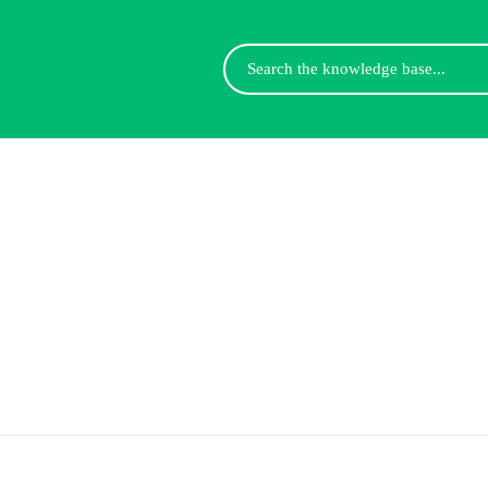
Search
For