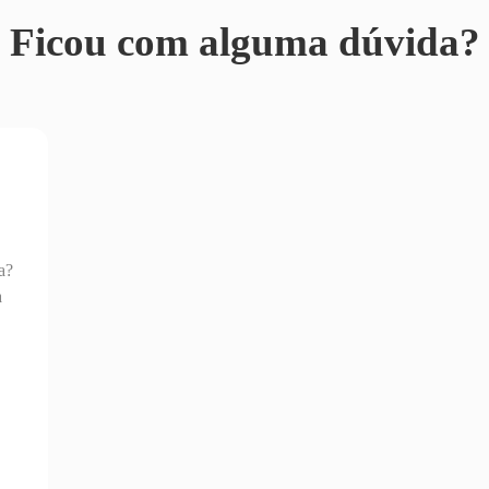
Ficou com alguma dúvida?
a?
a