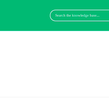
Search
For