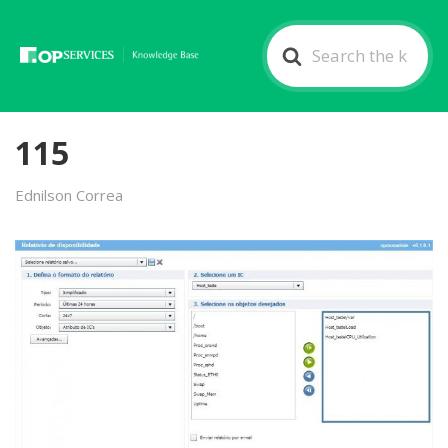
Search
For
115
Ednilson Correa