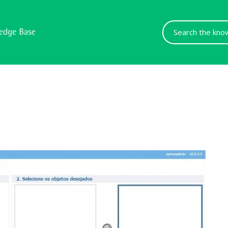
Search
For