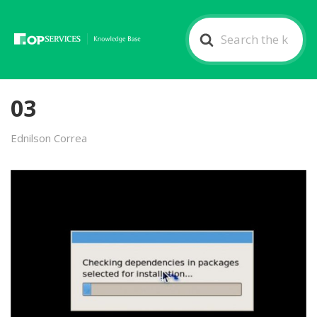
Search
For
03
Ednilson Correa