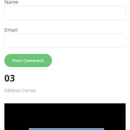
Name
Email
03
Ednilson Correa