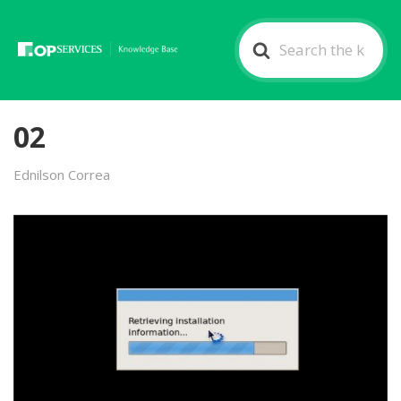
Search
For
02
Ednilson Correa