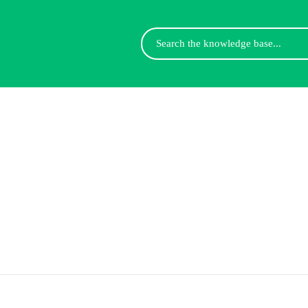
Search
For