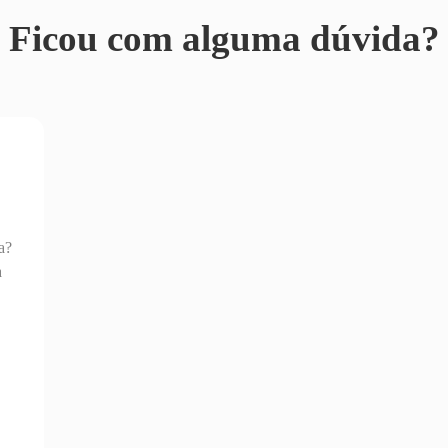
Ficou com alguma dúvida?
a?
a