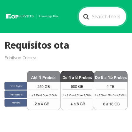
Search
For
Requisitos ota
Ednilson Correa