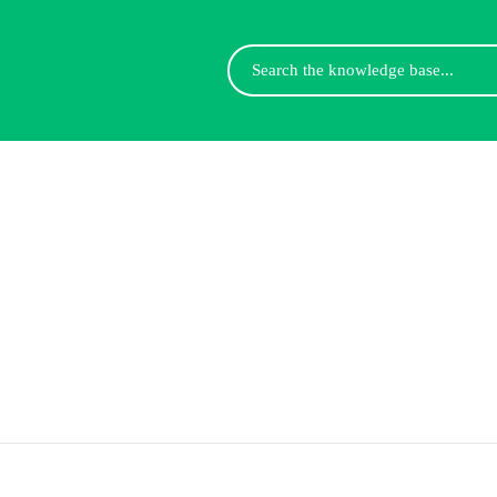
Search
For