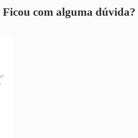
Ficou com alguma dúvida?
a?
a