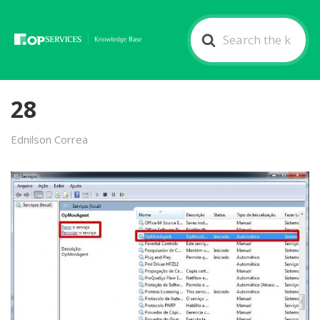
Search
For
28
Ednilson Correa