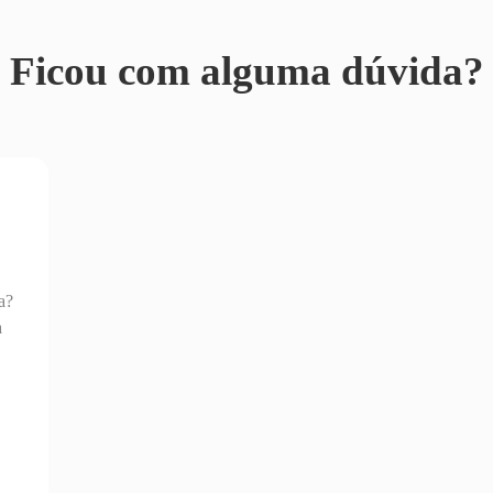
Ficou com alguma dúvida?
a?
a