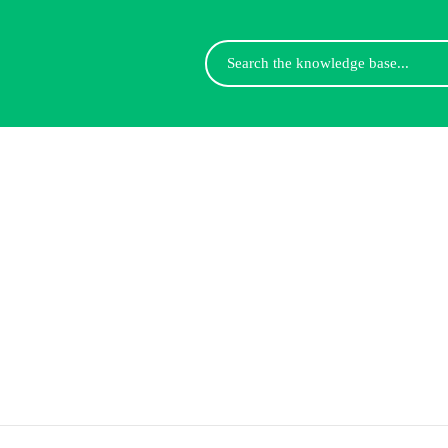
Search
For