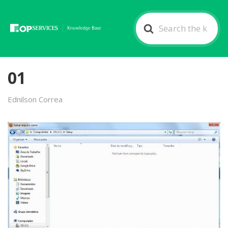
Search
For
01
Ednilson Correa