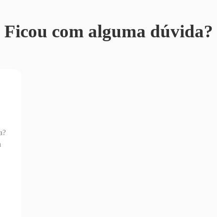
Ficou com alguma dúvida?
a?
a