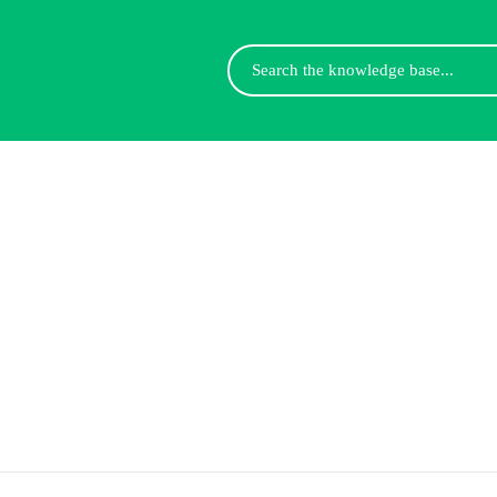
Search
For