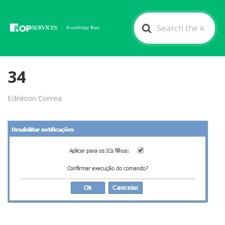
Search
For
34
Ednilson Correa