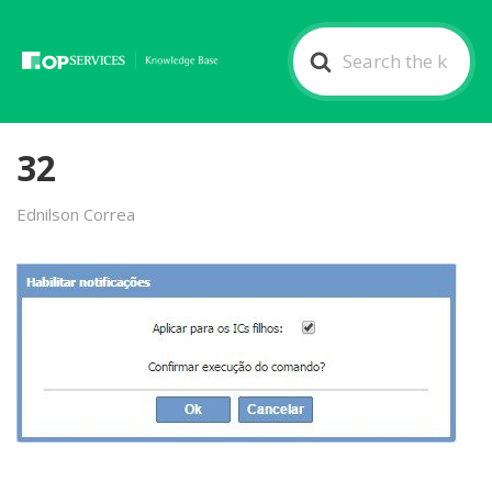
Search
For
32
Ednilson Correa