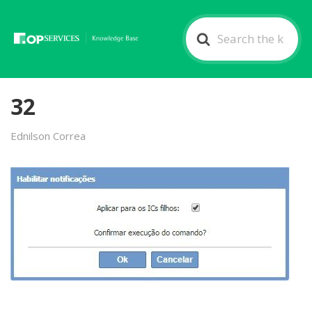
Search
For
32
Ednilson Correa