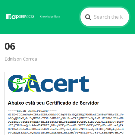
Search
For
06
Ednilson Correa