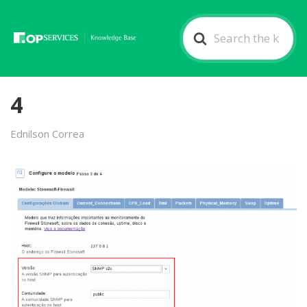
Search
For
4
Ednilson Correa