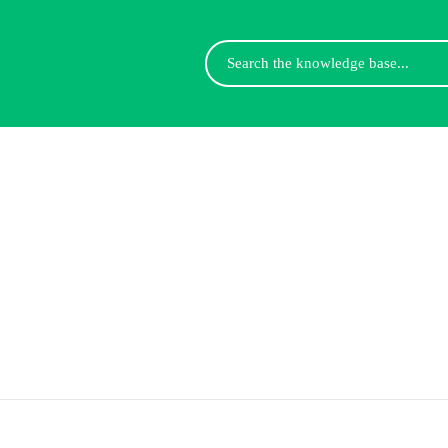
Search
For