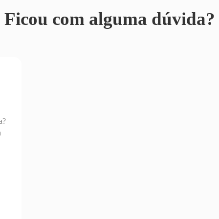
Ficou com alguma dúvida?
a?
a