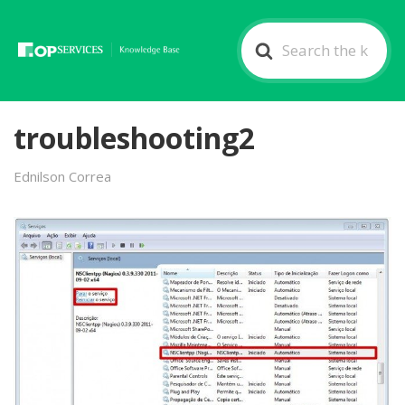
Search
For
troubleshooting2
Ednilson Correa