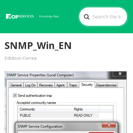
Search
For
SNMP_Win_EN
Ednilson Correa