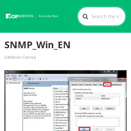
Search
For
SNMP_Win_EN
Ednilson Correa