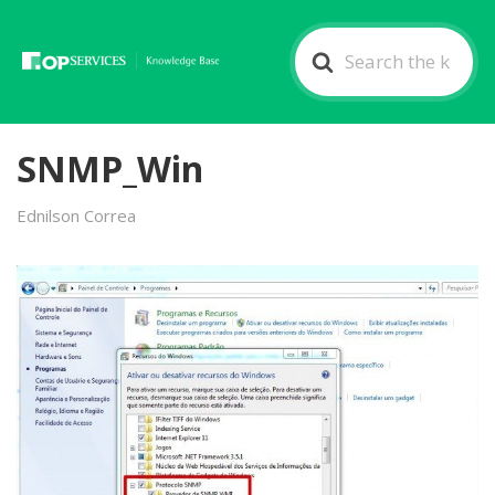
Search
For
SNMP_Win
Ednilson Correa