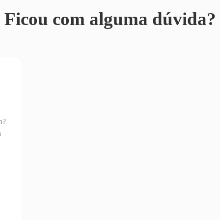
Ficou com alguma dúvida?
a?
a