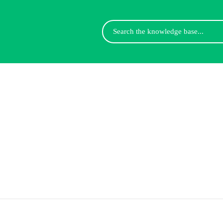
Search
For