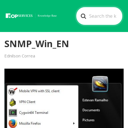
Search
For
SNMP_Win_EN
Ednilson Correa