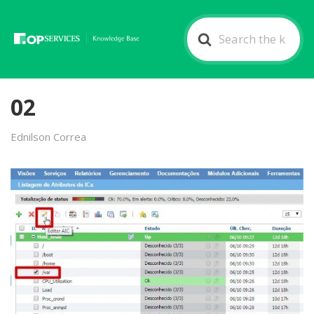
Search
For
02
Ednilson Correa