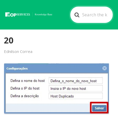
Search
For
20
Ednilson Correa