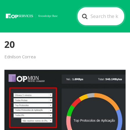
Search
For
20
Ednilson Correa